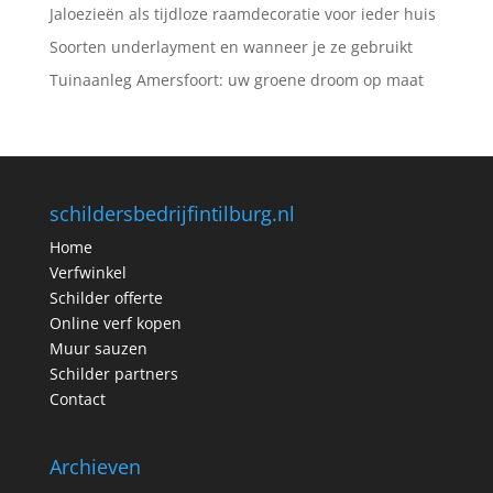
Jaloezieën als tijdloze raamdecoratie voor ieder huis
Soorten underlayment en wanneer je ze gebruikt
Tuinaanleg Amersfoort: uw groene droom op maat
schildersbedrijfintilburg.nl
Home
Verfwinkel
Schilder offerte
Online verf kopen
Muur sauzen
Schilder partners
Contact
Archieven