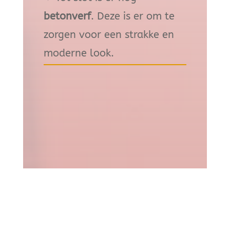
betonverf
. Deze is er om te
zorgen voor een strakke en
moderne look.