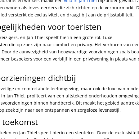
restaurants en winkels maakt een
villa in Jan Thiel
bijzonder gewild. D
len wonen als investeerders die zich richten op de verhuurmarkt. 
d versterkt de exclusiviteit en draagt bij aan de prijsstabiliteit.
gelijkheden voor toeristen
izigers, en Jan Thiel speelt hierin een grote rol. Luxe
isten die op zoek zijn naar comfort en privacy. Het verhuren van ee
. Door de aanwezigheid van hoogwaardige voorzieningen zoals be
 meer bezoekers voor een verblijf in een privéwoning in plaats van
orzieningen dichtbij
n veilige en comfortabele leefomgeving, maar ook de luxe van mod
o
in Jan Thiel, profiteert van een uitstekend onderhouden omgevin
voorzieningen binnen handbereik. Dit maakt het gebied aantrekke
p zoek zijn naar een ontspannen en zorgeloze levensstijl.
e toekomst
elen en Jan Thiel speelt hierin een sleutelrol. Door de exclusivitei