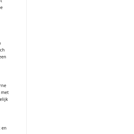
it
De
n
ach
 een
erne
g met
lijk
t en