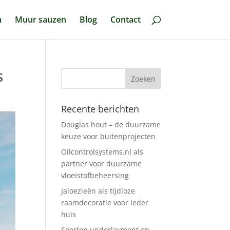
n
Muur sauzen
Blog
Contact
s
Recente berichten
Douglas hout – de duurzame
keuze voor buitenprojecten
Oilcontrolsystems.nl als
partner voor duurzame
vloeistofbeheersing
Jaloezieën als tijdloze
raamdecoratie voor ieder
huis
Soorten underlayment en