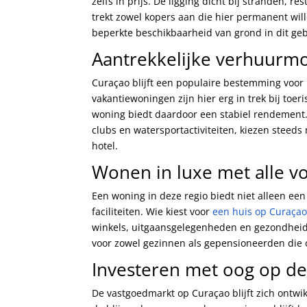
zelfs in prijs. De ligging dicht bij stranden, 
trekt zowel kopers aan die hier permanent wil
beperkte beschikbaarheid van grond in dit gebie
Aantrekkelijke verhuurmo
Curaçao blijft een populaire bestemming voor re
vakantiewoningen zijn hier erg in trek bij toer
woning biedt daardoor een stabiel rendement
clubs en watersportactiviteiten, kiezen steeds
hotel.
Wonen in luxe met alle vo
Een woning in deze regio biedt niet alleen ee
faciliteiten. Wie kiest voor
een huis op Curaça
winkels, uitgaansgelegenheden en gezondheids
voor zowel gezinnen als gepensioneerden die o
Investeren met oog op d
De vastgoedmarkt op Curaçao blijft zich ontwikk