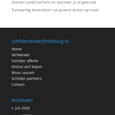
Soorten underlayment en wanneer je ze gebruikt
Tuinaanleg Amersfoort: uw groene droom op maat
schildersbedrijfintilburg.nl
Home
Verfwinkel
Schilder offerte
Online verf kopen
Muur sauzen
Schilder partners
Contact
Archieven
juli 2026