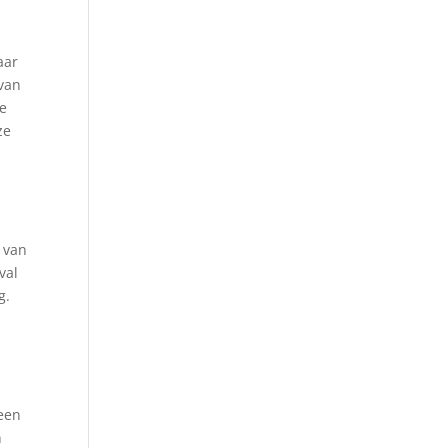
aar
 van
de
ze
f van
val
g.
 een
n