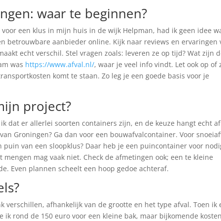
ingen: waar te beginnen?
 voor een klus in mijn huis in de wijk Helpman, had ik geen idee w
en betrouwbare aanbieder online. Kijk naar reviews en ervaringen
akt echt verschil. Stel vragen zoals: leveren ze op tijd? Wat zijn 
kwam was
https://www.afval.nl/
, waar je veel info vindt. Let ook op of 
transportkosten komt te staan. Zo leg je een goede basis voor je
ijn project?
 ik dat er allerlei soorten containers zijn, en de keuze hangt echt a
 van Groningen? Ga dan voor een bouwafvalcontainer. Voor snoeiaf
 En puin van een sloopklus? Daar heb je een puincontainer voor nodi
t mengen mag vaak niet. Check de afmetingen ook; een te kleine
ede. Even plannen scheelt een hoop gedoe achteraf.
els?
 verschillen, afhankelijk van de grootte en het type afval. Toen ik
e ik rond de 150 euro voor een kleine bak, maar bijkomende koste