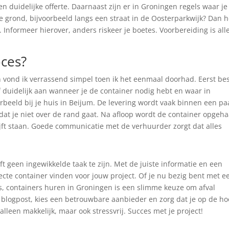
n duidelijke offerte. Daarnaast zijn er in Groningen regels waar je
re grond, bijvoorbeeld langs een straat in de Oosterparkwijk? Dan 
Informeer hierover, anders riskeer je boetes. Voorbereiding is all
oces?
 vond ik verrassend simpel toen ik het eenmaal doorhad. Eerst bes
ef duidelijk aan wanneer je de container nodig hebt en waar in
beeld bij je huis in Beijum. De levering wordt vaak binnen een pa
dat je niet over de rand gaat. Na afloop wordt de container opgeha
blijft staan. Goede communicatie met de verhuurder zorgt dat alles
 geen ingewikkelde taak te zijn. Met de juiste informatie en een
cte container vinden voor jouw project. Of je nu bezig bent met e
, containers huren in Groningen is een slimme keuze om afval
ze blogpost, kies een betrouwbare aanbieder en zorg dat je op de h
alleen makkelijk, maar ook stressvrij. Succes met je project!