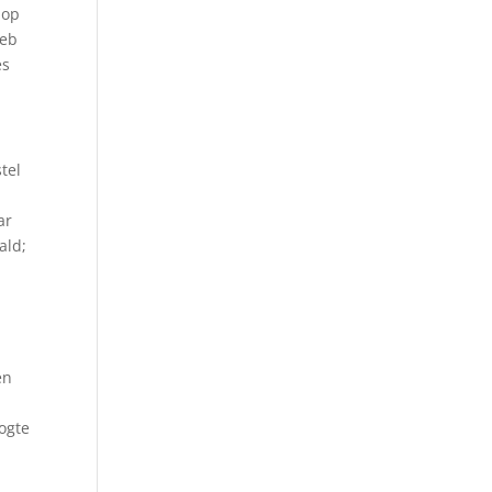
 op
heb
es
tel
ar
ald;
en
oogte