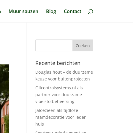
n
Muur sauzen
Blog
Contact
Recente berichten
Douglas hout – de duurzame
keuze voor buitenprojecten
Oilcontrolsystems.nl als
partner voor duurzame
vloeistofbeheersing
Jaloezieën als tijdloze
raamdecoratie voor ieder
huis
Soorten underlayment en